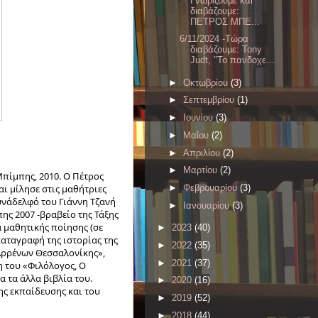
Γνωρίζουμε και
διαβάζουμε:
ΠΕΤΡΟΣ ΜΠΕ...
6/11/2024 -Τώρα
διαβάζουμε: Tony
Judt, "Το πανδοχε...
►
Οκτωβρίου
(3)
►
Σεπτεμβρίου
(1)
►
Ιουνίου
(3)
►
Μαΐου
(2)
►
Απριλίου
(2)
►
Μαρτίου
(2)
Μπίμπης, 2010. Ο Πέτρος
ι μίλησε στις μαθήτριες
►
Φεβρουαρίου
(3)
συνάδελφό του Γιάννη Τζανή
►
Ιανουαρίου
(3)
ης 2007 -βραβείο της Τάξης
α μαθητικής ποίησης (σε
►
2023
(40)
 καταγραφή της ιστορίας της
►
2022
(35)
 Αρρένων Θεσσαλονίκης»,
►
2021
(37)
η του «Φιλόλογος, Ο
α τα άλλα βιβλία του.
►
2020
(16)
ης εκπαίδευσης και του
►
2019
(52)
►
2018
(44)