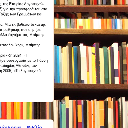
, της Εταιρίας Λογοτεχνών
7) για την προσφορά του στα
Τάξης των Γραμμάτων και
ου. Μια εκ βαθέων δεκαετής
α μαθητικής ποίησης (σε
 άλλα διηγήματα», Μπίμπης
Θεσσαλονίκης», Μπίμπης
ριακίδη 2024, «Η
(σε συνεργασία με το Γιάννη
Ακαδημίας Αθηνών, τον
η 2005, «Το λογοτεχνικό
ξάνδρεια – Βιβλίο