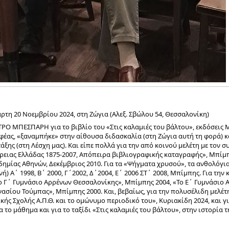
τάρτη 20 Νοεμβρίου 2024, στη Ζώγια (Αλεξ. Σβώλου 54, Θεσσαλονίκη)
ΤΡΟ ΜΠΕΣΠΑΡΗ για το βιβλίο του «Στις καλαμιές του βάλτου», εκδόσεις 
ας, «ξαναμπήκε» στην αίθουσα διδασκαλία (στη Ζώγια αυτή τη φορά) κα
τάξης (στη Λέσχη μας). Και είπε πολλά για την από κοινού μελέτη με τον 
ρειας Ελλάδας 1875-2007, Απόπειρα βιβλιογραφικής καταγραφής», Μπίμπ
δημίας Αθηνών, Δεκέμβριος 2010. Για τα «Ψήγματα χρυσού», τα ανθολόγι
ή) Α΄ 1998, Β΄ 2000, Γ΄2002, Δ΄2004, Ε΄ 2006 ΣΤ΄ 2008, Μπίμπης. Για την
ο Γ΄ Γυμνάσιο Αρρένων Θεσσαλονίκης», Μπίμπης 2004, «Το Ε΄ Γυμνάσιο
ασίου Τούμπας», Μπίμπης 2000. Και, βεβαίως, για την πολυσέλιδη μελέτ
ς Σχολής Α.Π.Θ. και το ομώνυμο περιοδικό του», Κυριακίδη 2024, και γι
ο μάθημα και για το ταξίδι «Στις καλαμιές του βάλτου», στην ιστορία τ