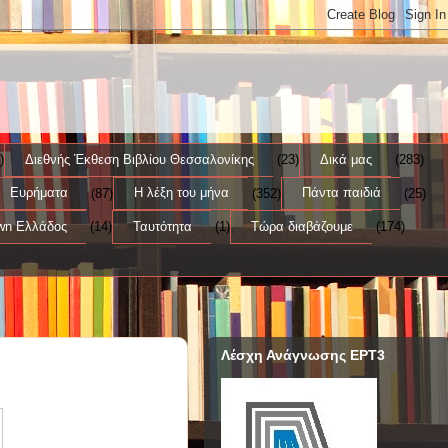
)
Διεθνής Έκθεση Βιβλίου Θεσσαλονίκης
(23)
Δικά μας
(283)
Ευρήματα
(87)
Η λέξη του μήνα
(352)
Πάντα παιδιά
(25)
wn Ελλάδος
(14)
Ταυτότητα
(1)
Τώρα διαβάζουμε
(174)
Λέσχη Ανάγνωσης ΕΡΤ3