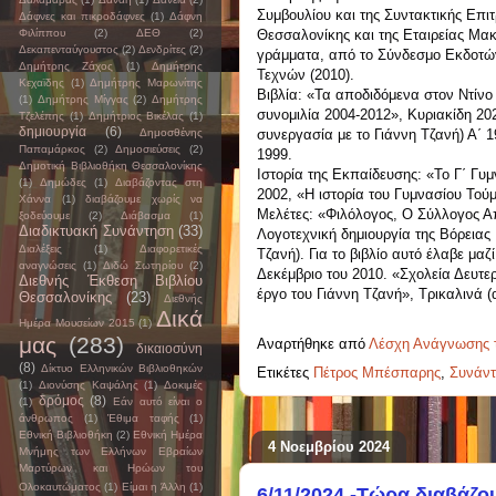
Συμβουλίου και της Συντακτικής Επι
Δάφνες και πικροδάφνες
(1)
Δάφνη
Φιλίππου
(2)
ΔΕΘ
(2)
Θεσσαλονίκης και της Εταιρείας Μακ
Δεκαπενταύγουστος
(2)
Δενδρίτες
(2)
γράμματα, από το Σύνδεσμο Εκδοτών
Δημήτρης Ζάχος
(1)
Δημήτρης
Τεχνών (2010).
Κεχαϊδης
(1)
Δημήτρης Μαρωνίτης
Βιβλία: «Τα αποδιδόμενα στον Ντίνο
(1)
Δημήτρης Μίγγας
(2)
Δημήτρης
συνομιλία 2004-2012», Κυριακίδη 20
Τζελέπης
(1)
Δημήτριος Βικέλας
(1)
δημιουργία
(6)
Δημοσθένης
συνεργασία με το Γιάννη Τζανή) Α΄ 
Παπαμάρκος
(2)
Δημοσιεύσεις
(2)
1999.
Δημοτική Βιβλιοθήκη Θεσσαλονίκης
Ιστορία της Εκπαίδευσης: «Το Γ΄ Γ
(1)
Δημώδες
(1)
Διαβάζοντας στη
2002, «Η ιστορία του Γυμνασίου Τού
Χάννα
(1)
διαβάζουμε χωρίς να
Μελέτες: «Φιλόλογος, Ο Σύλλογος Απ
ξοδεύουμε
(2)
Διάβασμα
(1)
Διαδικτυακή Συνάντηση
(33)
Λογοτεχνική δημιουργία της Βόρειας
Διαλέξεις
(1)
Διαφορετικές
Τζανή). Για το βιβλίο αυτό έλαβε μα
αναγνώσεις
(1)
Διδώ Σωτηρίου
(2)
Δεκέμβριο του 2010. «Σχολεία Δευτ
Διεθνής Έκθεση Βιβλίου
έργο του Γιάννη Τζανή», Τρικαλινά 
Θεσσαλονίκης
(23)
Διεθνής
Δικά
Ημέρα Μουσείων 2015
(1)
μας
(283)
Αναρτήθηκε από
Λέσχη Ανάγνωσης 
δικαιοσύνη
(8)
Δίκτυο Ελληνικών Βιβλιοθηκών
Ετικέτες
Πέτρος Μπέσπαρης
,
Συνάν
(1)
Διονύσης Καψάλης
(1)
Δοκιμές
δρόμος
(8)
(1)
Εάν αυτό είναι ο
άνθρωπος
(1)
Έθιμα ταφής
(1)
Εθνική Βιβλιοθήκη
(2)
Εθνική Ημέρα
4 Νοεμβρίου 2024
Μνήμης των Ελλήνων Εβραίων
Μαρτύρων και Ηρώων του
Ολοκαυτώματος
(1)
Είμαι η Άλλη
(1)
6/11/2024 -Τώρα διαβάζου