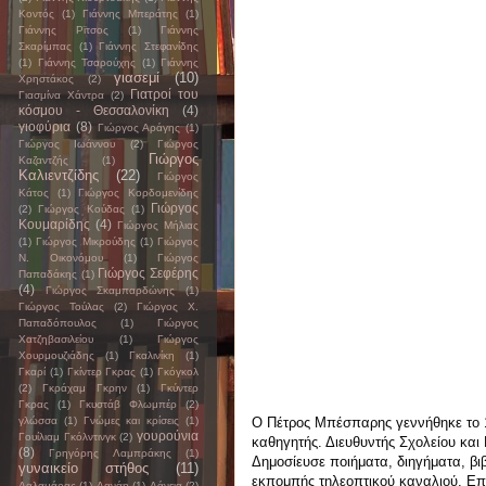
Κοντός
(1)
Γιάννης Μπεράτης
(1)
Γιάννης Ρϊτσος
(1)
Γιάννης
Σκαρίμπας
(1)
Γιάννης Στεφανίδης
(1)
Γιάννης Τσαρούχης
(1)
Γιάννης
γιασεμί
(10)
Χρηστάκος
(2)
Γιατροί του
Γιασμίνα Χάντρα
(2)
κόσμου - Θεσσαλονίκη
(4)
γιοφύρια
(8)
Γιώργος Αράγης
(1)
Γιώργος Ιωάννου
(2)
Γιώργος
Γιώργος
Καζαντζής
(1)
Καλιεντζίδης
(22)
Γιώργος
Κάτος
(1)
Γιώργος Κορδομενίδης
Γιώργος
(2)
Γιώργος Κούδας
(1)
Κουμαρίδης
(4)
Γιώργος Μήλιας
(1)
Γιώργος Μικρούδης
(1)
Γιώργος
Ν. Οικονόμου
(1)
Γιώργος
Γιώργος Σεφέρης
Παπαδάκης
(1)
(4)
Γιώργος Σκαμπαρδώνης
(1)
Γιώργος Τούλας
(2)
Γιώργος Χ.
Παπαδόπουλος
(1)
Γιώργος
Χατζηβασιλείου
(1)
Γιώργος
Χουρμουζιάδης
(1)
Γκαλινίκη
(1)
Γκαρί
(1)
Γκίντερ Γκρας
(1)
Γκόγκολ
(2)
Γκράχαμ Γκρην
(1)
Γκύντερ
Γκρας
(1)
Γκυστάβ Φλωμπέρ
(2)
γλώσσα
(1)
Γνώμες και κρίσεις
(1)
Ο Πέτρος Μπέσπαρης γεννήθηκε το 1
γουρούνια
Γουίλιαμ Γκόλντινγκ
(2)
καθηγητής. Διευθυντής Σχολείου και 
(8)
Γρηγόρης Λαμπράκης
(1)
Δημοσίευσε ποιήματα, διηγήματα, βιβ
γυναικείο στήθος
(11)
εκπομπής τηλεοπτικού καναλιού. Επι
Δαλαμάρας
(1)
Δανάη
(1)
Δάνεια
(2)