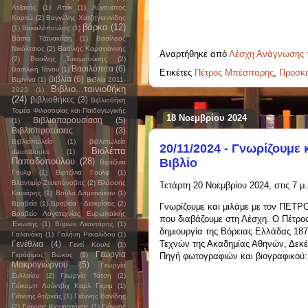
Ατζακάς
(1)
Αττίκ
(1)
Αύγουστος
Κορτώ
(2)
Βαγγέλης Χατζηγιαννίδης
βάρκα
(12)
(1)
Βακαλόπουλος
(1)
Βάσια Τζανακάρη
(1)
Βασίλειος
Νικόλτσιος
(2)
Βασίλης Καραγιάννης
Αναρτήθηκε από
Λέσχη Ανάγνωσης 
(2)
Βασίλης Τσιαμπούσης
(2)
Βασιλόπιτα
(6)
Βασιλική Τάνου
(1)
Ετικέτες
Πέτρος Μπέσπαρης
,
Προσκε
βιβλία
(6)
Βεργίνα
(1)
Βιβλία 2011-
Βιβλιο...ταινιοθήκη
2023
(1)
(24)
βιβλιοθήκες
(3)
Βιβλιοθήκη
Τομέα Φιλοσοφίας και Παιδαγωγικής
18 Νοεμβρίου 2024
Βιβλιοπαρουσίαση
(5)
(1)
Βιβλιοπροτάσεις
(3)
Βιβλιοπωλείο
(1)
βιβλιπωλείο
20/11/2024 - Γνωρίζουμε
Βιολέττα
dauntbooks
(1)
Παπαδοπούλου
(28)
Βιβλίο
Βιρτζίνια
Γουλφ
(1)
Βιρτζίνια Γούλφ
(1)
Βλαντιμίρ Στσεπάνοβιτς
(2)
Βλάσσης
Τ
ετάρτη 20 Νοεμβρίου 2024, στις 7 
Κανιάρης
(1)
Βούλα Δαμιανάκου
(1)
Βραβεία
(1)
Βραβεία - Διακρίσεις
(2)
Γνωρίζουμε και μιλάμε με τον ΠΕΤΡΟ
Βραβείο Λογοτεχνίας Ευρωπαϊκής
που διαβάζουμε στη Λέσχη. Ο Πέτρος
Ένωσης
(1)
Βύρων Λεοντάρης
(1)
δημιουργία της Βόρειας Ελλάδας 18
Γαλανάκη
(1)
Γαλήνη Ρεκαλίδου
(1)
Τεχνών της Ακαδημίας Αθηνών, Δεκέ
Γενέθλια
(4)
Γεντί Κουλέ
(1)
Γεωργία
Γεράσιμος Βώκος
(1)
Πηγή φωτογραφιών και βιογραφικού
Μακρογιώργου
(5)
Γεωργία
Συλλαίου
(2)
Γεωργία Τάτση
(2)
Γιάκομπ Λούντβιχ Καρλ Γκριμ
(1)
Γιάννης Ατζακάς
(1)
Γιάννης Βανίδης
(2)
Γιάννης Κιουρτσάκης
(1)
Γιάννης