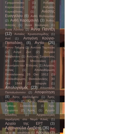
Γραμματικάκη
(1)
Ανδρέας
Καρακόκκινος
(1)
Ανδρέας
Ανέστης
Καρκαβίτσας
(1)
Ευαγγέλου
(6)
Ανθή Βηδενμάιερ
Ανθή Καραμανλή
(3)
(2)
Άνθος
Φιλητάς
(1)
Άννα Βούλγαρη
(1)
Άννα Παντζή
Άννα Λόντου
(2)
(12)
Ανταίος Χρυσοστομίδης
(1)
Αντιγόνη Κούγια-
Αντί
(1)
Αντίο
(26)
Παπαδάκη
(8)
Άντον Τσέχοφ
(2)
Αντόνιο Ταμπούκι
(2)
Αντρέ Ζιντ
(2)
Άντριου
Ντέιβιντσον
(1)
Αντώνης Σουρούνης
(2)
Αντωνία Μποτονάκη
(1)
Ανωνύμου του ΄Ελληνος
(1)
Αόρατες
πόλεις
(1)
Απελευθέρωση
Θεσσαλονικης 26 Οκτ 1912
(1)
Απελευθέρωση Θεσσαλονίκης 30
Οκτ 1944
(1)
απεργία
(1)
Απολογισμός
(23)
Αποστολία
Αποφοίτηση
Παπαϊωάνννου
(2)
(8)
Άρης Αλεξάνδρου
(1)
Άρης
Στυλιανού
(2)
Άρης Φακίνος
(2)
Άρθουρ Σοπενάουερ
(1)
Άρις
Γεωργίου
(2)
Άρσις
(1)
Αρχαία
Όλυνθος
(1)
Αρχαιολογική
περιήγηση στο Νομό Κιλκίς
(1)
Αρχείο της ΕΡΤ
(3)
Αρχοντούλα Διαβάτη
(36)
Άσ'
Ασουλίν
(3)
το κι ας αποθάνει
(1)