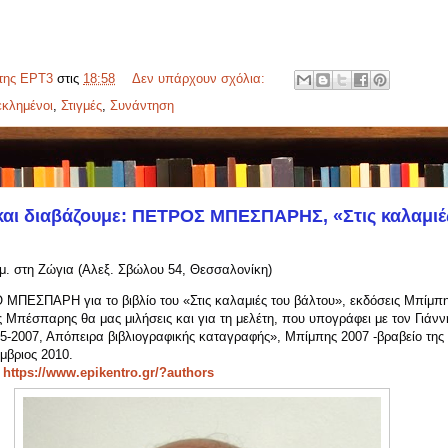
της ΕΡΤ3
στις
18:58
Δεν υπάρχουν σχόλια:
κλημένοι
,
Στιγμές
,
Συνάντηση
 και διαβάζουμε: ΠΕΤΡΟΣ ΜΠΕΣΠΑΡΗΣ, «Στις καλαμιές
μ.μ. στη Ζώγια (Αλεξ. Σβώλου 54, Θεσσαλονίκη)
 ΜΠΕΣΠΑΡΗ για το βιβλίο του «Στις καλαμιές του βάλτου», εκδόσεις Μπίμπης,
 Μπέσπαρης θα μας μιλήσεις και για τη μελέτη, που υπογράφει με τον Γιάνν
75-2007, Απόπειρα βιβλιογραφικής καταγραφής», Μπίμπης 2007 -βραβείο τη
μβριος 2010.
:
https://www.epikentro.gr/?authors