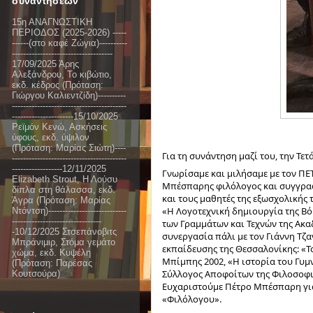
συναντήσεων
15η ΑΝΑΓΝΩΣΤΙΚΗ
ΠΕΡΙΟΔΟΣ (2025-2026) -----
------(στο καφέ Ζώγια)----------
------------------------------------
17/09/2025 Άρης
Αλεξάνδρου, Το κιβώτιο,
εκδ. κέδρος (Πρόταση:
Γιώργου Καλιεντζίδη)----------
-----------------------------------------
----------------------15/10/2025
Ρεϊμόν Κενώ, Ασκήσεις
ύφους, εκδ. ύψιλον
(Πρόταση: Μαρίας Σιώτη)----
Για τη συνάντηση μαζί του, την Τε
-----------------------------------------
------------------12/11/2025
Γνωρίσαμε και μιλήσαμε με τον ΠΕ
Elizabeth Strout, Η Λούσυ
Μπέσπαρης φιλόλογος και συγγραφέ
δίπλα στη θάλασσα, εκδ.
και τους μαθητές της εξωσχολικής 
Άγρα (Πρόταση: Μαρίας
«Η Λογοτεχνική δημιουργία της Βό
Ντόντση)----------------------------
--------------------------------
των Γραμμάτων και Τεχνών της Ακα
-10/12/2025 Στσεπάνοβιτς
συνεργασία πάλι με τον Γιάννη Τζαν
Μπράνιμιρ, Στόμα γεμάτο
εκπαίδευσης της Θεσσαλονίκης: «Τ
χώμα, εκδ. Κυψέλη
Μπίμπης 2002, «Η ιστορία του Γυμν
(Πρόταση: Παρέσας
Σύλλογος Αποφοίτων της Φιλοσοφική
Κουτσούρα)
Ευχαριστούμε Πέτρο Μπέσπαρη για τ
«Φιλόλογου».