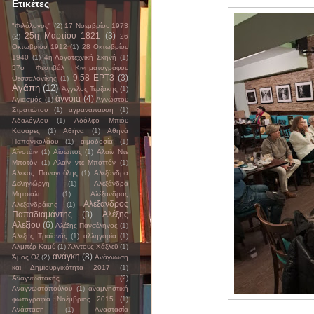
Ετικέτες
"Φιλόλογος"
(2)
17 Νοεμβρίου 1973
25η Μαρτίου 1821
(3)
(2)
26
Οκτωβρίου 1912
(1)
28 Οκτωβρίου
1940
(1)
4η Λογοτεχνική Σκηνή
(1)
57ο Φεστιβάλ Κινηματογράφου
9.58 ΕΡΤ3
(3)
Θεσσαλονίκης
(1)
Αγάπη
(12)
Άγγελος Τερζάκης
(1)
άγνοια
(4)
Αγιασμός
(1)
Αγνώστου
Στρατιώτου
(1)
αγρανάπαυση
(1)
Αδαλόγλου
(1)
Αδόλφο Μπιόυ
Κασάρες
(1)
Αθήνα
(1)
Αθηνά
Παπανικολάου
(1)
αιμοδοσία
(1)
Αϊνστάιν
(1)
Αίσωπος
(1)
Αλαίν Ντε
Μποτόν
(1)
Αλαίν ντε Μποττόν
(1)
Αλέκος Παναγούλης
(1)
Αλεξάνδρα
Δεληγιώργη
(1)
Αλεξάνδρα
Μητσιάλη
(1)
Αλέξανδρος
Αλέξανδρος
Αλεξανδράκης
(1)
Παπαδιαμάντης
(3)
Αλέξης
Αλεξίου
(6)
Αλέξης Πανσέληνος
(1)
Αλέξης Τραϊανός
(1)
αλληγορία
(1)
Αλμπέρ Καμύ
(1)
Άλντους Χάξλεϋ
(1)
ανάγκη
(8)
Άμος Οζ
(2)
Ανάγνωση
και Δημιουργικότητα 2017
(1)
Αναγνωστάκης
(2)
Αναγνωστοπούλου
(1)
αναμνηστική
φωτογραφία Νοέμβριος 2015
(1)
Ανάσταση
(1)
Αναστασία