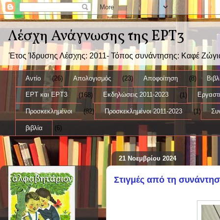
Λέσχη Ανάγνωσης της ΕΡΤ3
Έτος Ίδρυσης Λέσχης: 2011- Τόπος συνάντησης: Καφέ Ζώγι
Αντίο
(26)
Απολογισμός
(23)
Αποφοίτηση
(8)
Βιβλ
ΕΡΤ και ΕΡΤ3
(168)
Εκδηλώσεις 2011-2023
(1)
Εργαστή
Προσκεκλημένοι
(82)
Προσκεκλημένοι 2011-2023
(1)
Συ
βιβλία
(6)
21 Νοεμβρίου 2024
Στιγμές από τη συνάντ