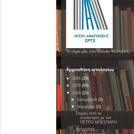
Το σήμα μας (του Στέλιου Ψευτογκά)
Αρχειοθήκη ιστολογίου
►
2026
(28)
►
2025
(60)
▼
2024
(25)
►
Δεκεμβρίου
(3)
▼
Νοεμβρίου
(3)
Στιγμές από τη
συνάντηση με τον
ΠΕΤΡΟ ΜΠΕΣΠΑΡΗ
20/11/2024 -