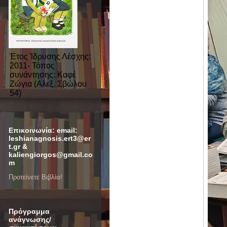
Έτος Ίδρυσης Λέσχης:
2011- Τόπος
συνάντησης: Καφέ
Ζώγια (Αλεξ. Σβώλου
54)
Επικοινωνία: email:
leshianagnosis.ert3@er
t.gr &
kaliengiorgos@gmail.co
m
Προτείνετε Βιβλία!
Πρόγραμμα
ανάγνωσης/