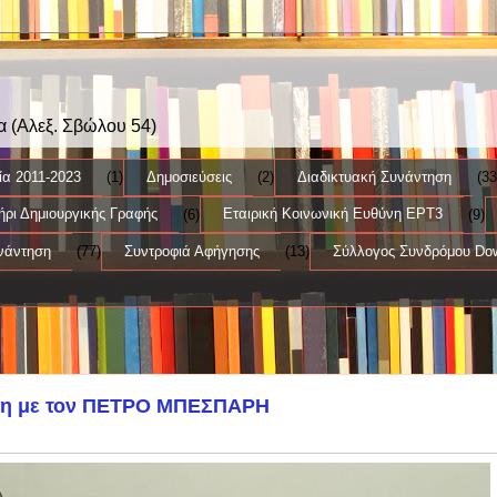
α (Αλεξ. Σβώλου 54)
ία 2011-2023
(1)
Δημοσιεύσεις
(2)
Διαδικτυακή Συνάντηση
(33
ρι Δημιουργικής Γραφής
(6)
Εταιρική Κοινωνική Ευθύνη ΕΡΤ3
(9)
νάντηση
(77)
Συντροφιά Αφήγησης
(13)
Σύλλογος Συνδρόμου Do
ηση με τον ΠΕΤΡΟ ΜΠΕΣΠΑΡΗ