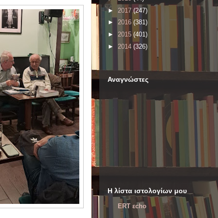
►
2017
(247)
►
2016
(381)
►
2015
(401)
►
2014
(326)
Αναγνώστες
Η λίστα ιστολογίων μου
ERT εcho