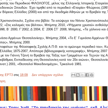
τροπής του Περιοδικού ΦΙΛΟΛΟΓΟΣ, μέλος της Ελληνικής Ιστορικής Εταιρείας
εδονικών Σπουδών. Έχει τιμηθεί από το περιοδικό «Εταιρία» Φλώρινας (199
 Βόρειας Ελλάδας (2000) και από την Ακαδημία Αθηνών με το Βραβείο της 
 Χριστιανόπουλο, Σχόλιο στο βιβλίο: Τα εσώψυχα του Ντίνου Χριστιανόπουλ
22, «Στις καλαμιές του βάλτου», Μπίμπης 2010, «Ψήγματα χρυσού» ανθολόγι
1998, Β΄ 2000, Γ΄2002, Δ΄2004, Ε΄ 2006 ΣΤ΄ 2008, Μπίμπης, «Τα χάλκινα και
υμνάσιο Αρρένων Θεσσαλονίκης», Μπίμπης 2004, «Το Ε΄ Γυμνάσιο Αρρένων 
μπας», Μπίμπης 2000.
οφοίτων της Φιλοσοφικής Σχολής Α.Π.Θ. και το ομώνυμο περιοδικό του», Κυ
 Ελλάδας 1875-2007, Απόπειρα βιβλιογραφικής καταγραφής», Μπίμπης 2007 
ζί με τον Γιάννη Τζανή το Βραβείο της Τάξης των Γραμμάτων και Τεχνών της 
εροβάθμιας Εκπαίδευσης στη Θεσσαλονίκη κατά τον 20ο αιώνα», Θεσσαλονίκ
(ανατ.) 2001, «Θεσσαλοί Μακεδονομάχοι», Τρικαλινά 1981.
της ΕΡΤ3
στις
18:09
Δεν υπάρχουν σχόλια:
τηση
με: Tony Judt, "Το πανδοχείο της μνήμης", εκδ. Αλε